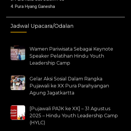
o
r
r
Pura Hyang Ganesha
k
a
m
Jadwal Upacara/Odalan
Wamen Pariwisata Sebagai Keynote
Speaker Pelatihan Hindu Youth
Leadership Camp
Gelar Aksi Sosial Dalam Rangka
Pujawali ke XX Pura Parahyangan
Agung Jagatkartta
[Pujawali PAJK ke XX] – 31 Agustus
2025 – Hindu Youth Leadership Camp
(HYLC)