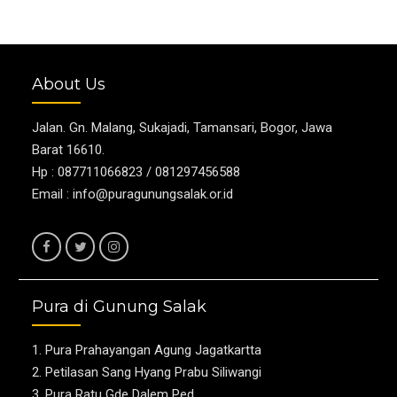
About Us
Jalan. Gn. Malang, Sukajadi, Tamansari, Bogor, Jawa
Barat 16610.
Hp : 087711066823 / 081297456588
Email :
info@puragunungsalak.or.id
F
T
I
a
w
n
Pura di Gunung Salak
c
i
s
e
t
t
Pura Prahayangan Agung Jagatkartta
b
t
a
Petilasan Sang Hyang Prabu Siliwangi
o
e
g
Pura Ratu Gde Dalem Ped